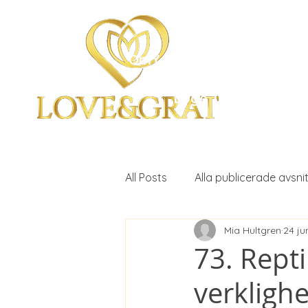
OmYoga i Arboga &
Kampen om det Mänskli
Loge 111
All Posts
Alla publicerade avsnit
Mia Hultgren
24 ju
Avsnitt 68.
Avsnitt 68.
73. Repti
verklighe