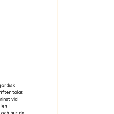
jordisk 
ifter talat 
inst vid 
en i 
 och hur de 