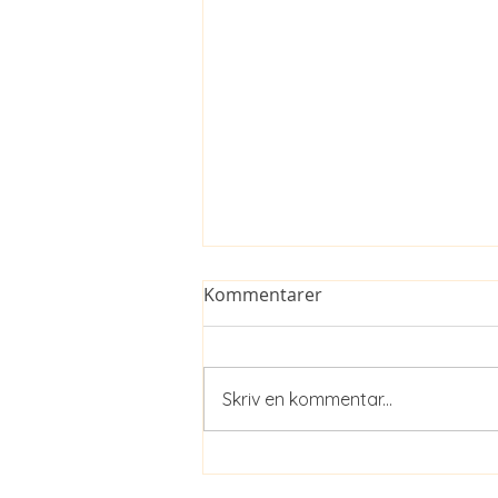
Kommentarer
Skriv en kommentar...
77. Vår innerjord - Agartha,
del 2(2)