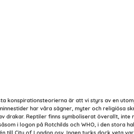
sta konspirationsteorierna är att vi styrs av en utom
minnestider har våra sägner, myter och religiösa skr
v drakar. Reptiler finns symboliserat överallt, inte m
åsom i logon på Rotchilds och WHO, i den stora hall
én till City of London osv. Ingen tycks dock veta var