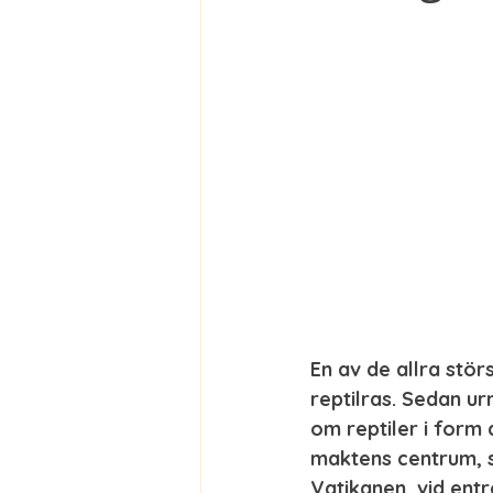
En av de allra stör
reptilras. Sedan ur
om reptiler i form a
maktens centrum, s
Vatikanen, vid entr