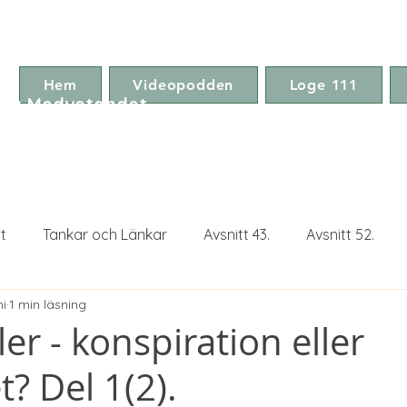
Hem
Videopodden
Loge 111
ga Medvetandet
t
Tankar och Länkar
Avsnitt 43.
Avsnitt 52.
ni
1 min läsning
Avsnitt 75.
Avsnitt 77.
ler - konspiration eller
t? Del 1(2).