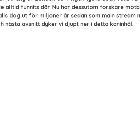
e alltid funnits där. Nu har dessutom forskare motbe
alls dog ut för miljoner år sedan som main stream n
h nästa avsnitt dyker vi djupt ner i detta kaninhål.