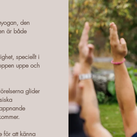
hayogan, den
men är både
ghet, speciellt i
roppen uppe och
örelserna glider
siska
lappnande
ekommer.
 för att känna