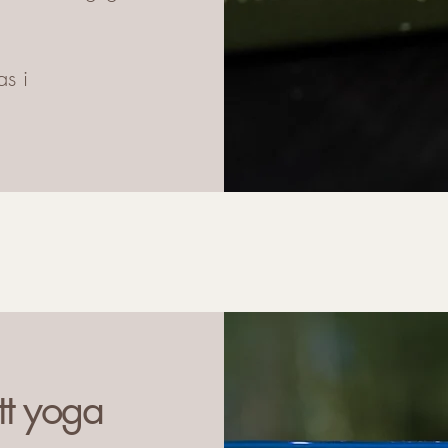
s i
tt yoga