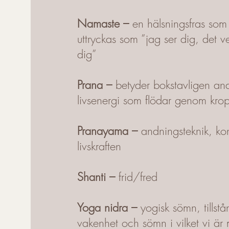
Namaste –
en hälsningsfras som
uttryckas som ”jag ser dig, det ve
dig”
Prana –
betyder bokstavligen an
livsenergi som flödar genom kr
Pranayama –
andningsteknik, kon
livskraften
Shanti –
frid/fred
Yoga nidra –
yogisk sömn, tillstå
vakenhet och sömn i vilket vi är