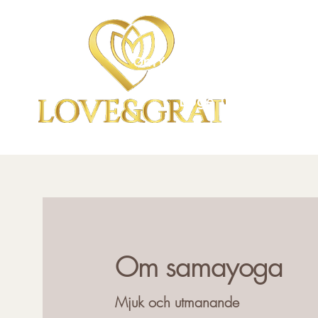
OmYoga i Arboga &
Kampen om det Mänskli
Loge 111
Om samayoga
Mjuk och utmanande