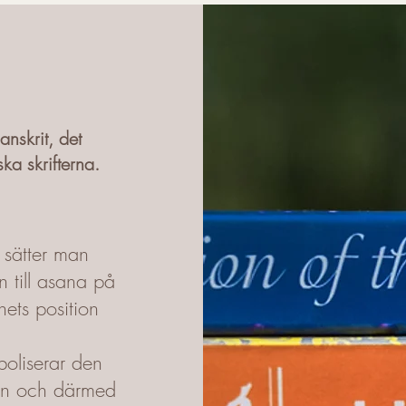
anskrit, det
ska skrifterna.
 sätter man
n till asana på
nets position
oliserar den
älen och därmed