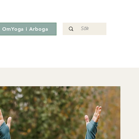
OmYoga i Arboga