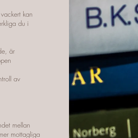
 vackert kan
rkliga du i
de, är
oppen
troll av
ndet mellan
 mer mottagliga