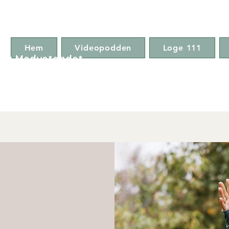
Hem
Videopodden
Loge 111
ga Medvetandet