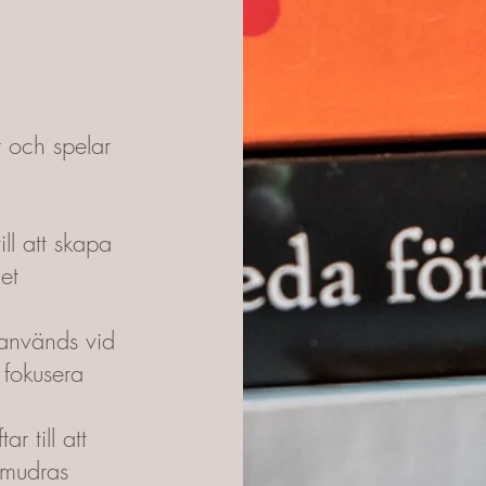
 och spelar
ill att skapa
et
 används vid
s fokusera
ar till att
dmudras