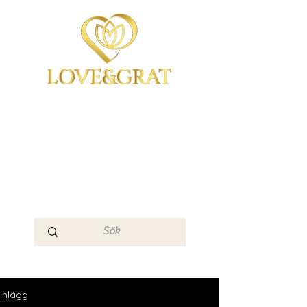
OmYoga i Arboga &
Kampen om det
Mänskliga
Medvetandet
Loge 111
Inlägg