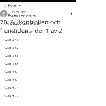
All Posts
Mia Hultgren
All Posts
14 maj
1 min läsning
70. AI, kontrollen och
Alla publicerade avsnitt
framtiden – del 1 av 2.
Tankar och Länkar
Avsnitt 43.
Avsnitt 52.
Avsnitt 61.
Avsnitt 63.
Avsnitt 68.
Avsnitt 68.
Avsnitt 75.
Avsnitt 77.