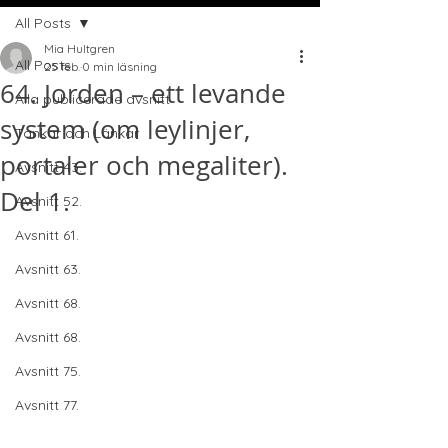
All Posts
Mia Hultgren
All Posts
25 feb.
0 min läsning
64. Jorden – ett levande
Alla publicerade avsnitt
system (om leylinjer,
Tankar och Länkar
portaler och megaliter).
Avsnitt 43.
Del 1.
Avsnitt 52.
Avsnitt 61.
Avsnitt 63.
Avsnitt 68.
Avsnitt 68.
Avsnitt 75.
Avsnitt 77.