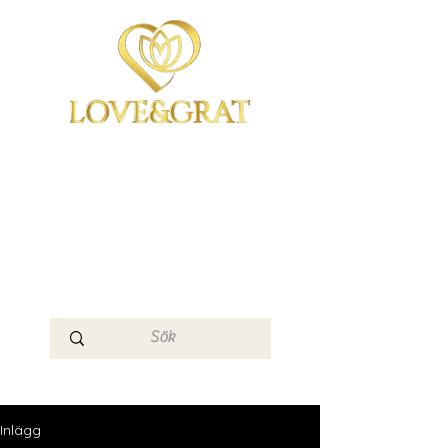
OmYoga i Arboga &
Kampen om det
Mänskliga
Medvetandet
Loge 111
Inlägg