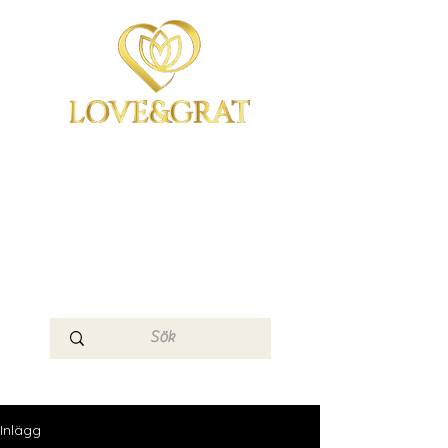
OmYoga i Arboga &
Kampen om det
Mänskliga
Medvetandet
Loge 111
Inlägg