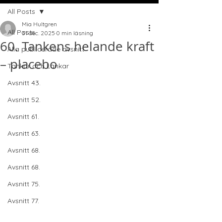
All Posts
Mia Hultgren
All Posts
31 dec. 2025
0 min läsning
60. Tankens helande kraft
Alla publicerade avsnitt
– placebo
Tankar och Länkar
Avsnitt 43.
Avsnitt 52.
Avsnitt 61.
Avsnitt 63.
Avsnitt 68.
Avsnitt 68.
Avsnitt 75.
Avsnitt 77.