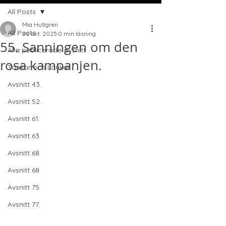
All Posts
Mia Hultgren
All Posts
30 okt. 2025
0 min läsning
55. Sanningen om den
Alla publicerade avsnitt
rosa kampanjen.
Tankar och Länkar
Avsnitt 43.
Avsnitt 52.
Avsnitt 61.
Avsnitt 63.
Avsnitt 68.
Avsnitt 68.
Avsnitt 75.
Avsnitt 77.