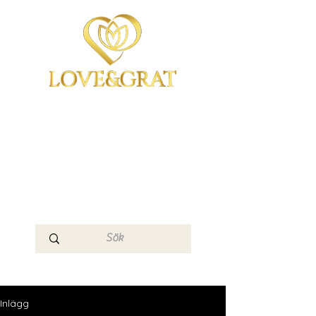
OmYoga i Arboga &
Kampen om det
Mänskliga
Medvetandet
Loge 111
Inlägg