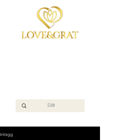
OmYoga i Arboga &
Kampen om det
Mänskliga
Medvetandet
Loge 111
Inlägg