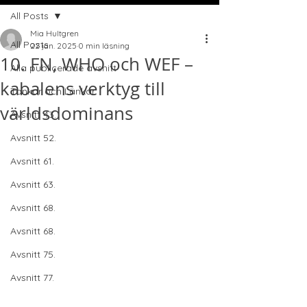
All Posts
Mia Hultgren
All Posts
22 jan. 2025
0 min läsning
10. FN, WHO och WEF –
Alla publicerade avsnitt
kabalens verktyg till
Tankar och Länkar
världsdominans
Avsnitt 43.
Avsnitt 52.
Avsnitt 61.
Avsnitt 63.
Avsnitt 68.
Avsnitt 68.
Avsnitt 75.
Avsnitt 77.