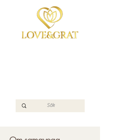
OmYoga i Arboga &
Kampen om det
Mänskliga
Medvetandet
Loge 111
Om samayoga