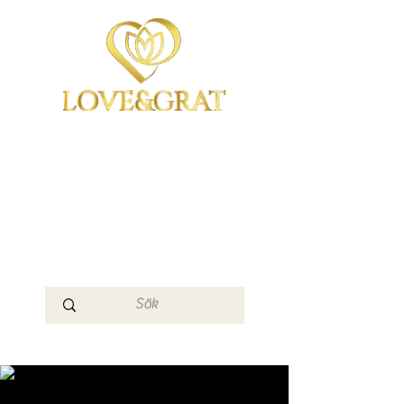
OmYoga i Arboga &
Kampen om det
Mänskliga
Medvetandet
Loge 111