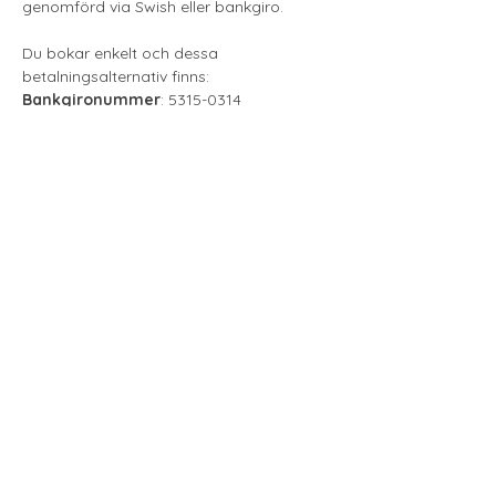
genomförd via Swish eller bankgiro.
Du bokar enkelt och dessa 
betalningsalternativ finns:​
Bankgironummer
: 5315-0314
Swishnummer
: 123 166 58 84
Pris: 1990 kr. Pensionär, arbetslös, 
studerande: 1790 kr.
Visa mer
Love & Gratitude
loveandgratitudepodd@gmail.com