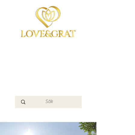
OmYoga i Arboga &
Kampen om det
Mänskliga
Medvetandet
Loge 111