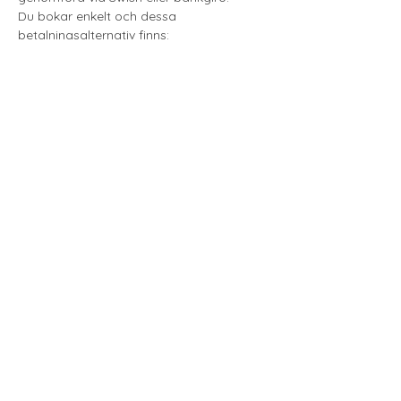
Du bokar enkelt och dessa 
betalningsalternativ finns:​
Bankgironummer
: 5315-0314
Swishnummer
: 123 166 58 84
Visa mer
Love & Gratitude
loveandgratitudepodd@gmail.com