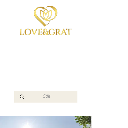
OmYoga i Arboga &
Kampen om det
Mänskliga
Medvetandet
Loge 111