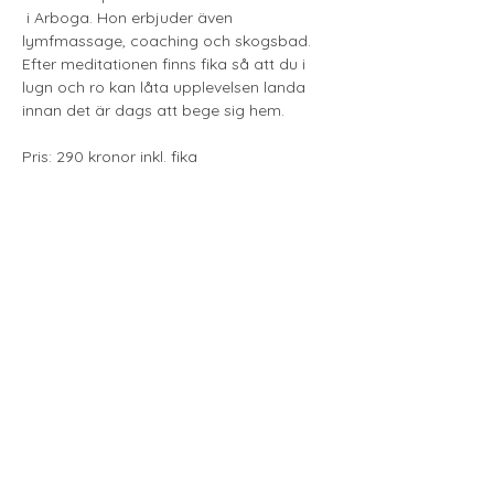
 i Arboga. Hon erbjuder även 
lymfmassage, coaching och skogsbad. 
Efter meditationen finns fika så att du i 
lugn och ro kan låta upplevelsen landa 
innan det är dags att bege sig hem.
Pris: 290 kronor inkl. fika
Torsdag den 17/9 kl 19-21
Visa mer
Till Anmälan
Love & Gratitude