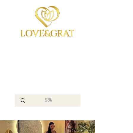
OmYoga i Arboga &
Kampen om det
Mänskliga
Medvetandet
Loge 111