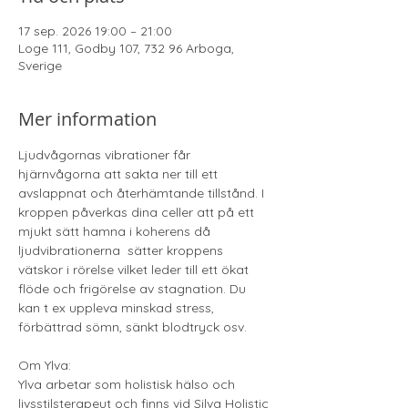
17 sep. 2026 19:00 – 21:00
Loge 111, Godby 107, 732 96 Arboga,
Sverige
Mer information
Ljudvågornas vibrationer får 
hjärnvågorna att sakta ner till ett 
avslappnat och återhämtande tillstånd. I 
kroppen påverkas dina celler att på ett 
mjukt sätt hamna i koherens då 
ljudvibrationerna  sätter kroppens 
vätskor i rörelse vilket leder till ett ökat 
flöde och frigörelse av stagnation. Du 
kan t ex uppleva minskad stress, 
förbättrad sömn, sänkt blodtryck osv. 
Om Ylva:
Ylva arbetar som holistisk hälso och 
livsstilsterapeut och finns vid Silva Holistic 