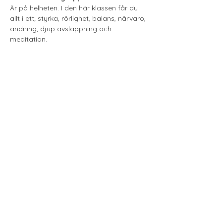
Är på helheten. I den här klassen får du 
allt i ett; styrka, rörlighet, balans, närvaro, 
andning, djup avslappning och 
meditation.
Visa mer
Till Anmälan
Love & Gratitude
loveandgratitudepodd@gmail.com