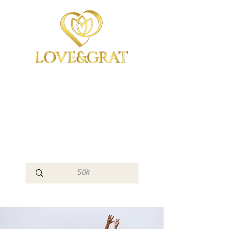
OmYoga i Arboga &
Kampen om det
Mänskliga
Medvetandet
Loge 111