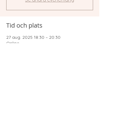
Tid och plats
27 aug. 2025 18:30 – 20:30
Online
Love & Gratitude
loveandgratitudepodd@gmail.com