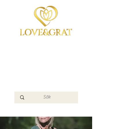
OmYoga i Arboga &
Kampen om det
Mänskliga
Medvetandet
Loge 111