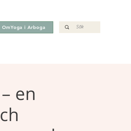
OmYoga i Arboga
– en
och