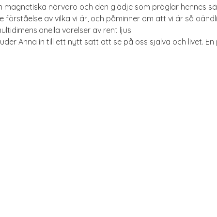
n magnetiska närvaro och den glädje som präglar hennes sätt 
are förståelse av vilka vi är, och påminner om att vi är så oän
ultidimensionella varelser av rent ljus.
er Anna in till ett nytt sätt att se på oss själva och livet. 