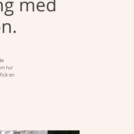
ing med
n.
de
om hur
fick en