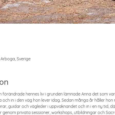
6 Arboga, Sverige
ion
förändrade hennes liv i grunden lämnade Anna det som varit 
da och in i den väg hon lever idag. Sedan många år håller hon r
rar, guidar och vägleder i uppvaknandet och in i en ny tid, d
er genom privata sessioner, workshops, utbildningar och Sacr