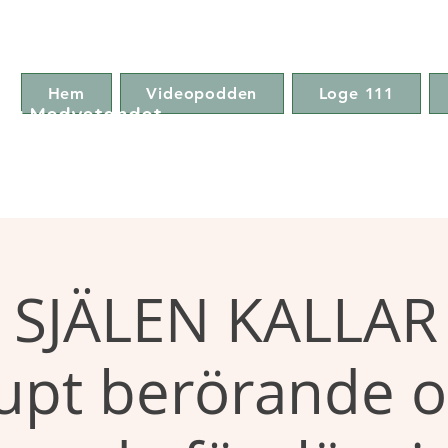
Hem
Videopodden
Loge 111
ga Medvetandet
 SJÄLEN KALLAR 
upt berörande 