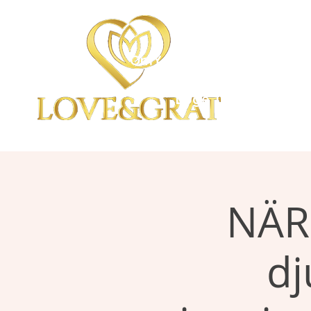
OmYoga i Arboga &
Kampen om det Mänskli
Loge 111
NÄR
dj