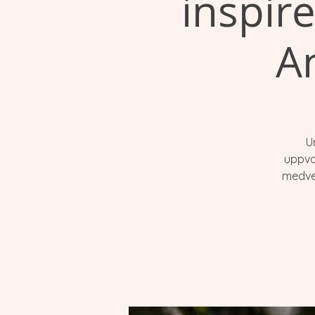
inspir
A
U
uppva
medvet