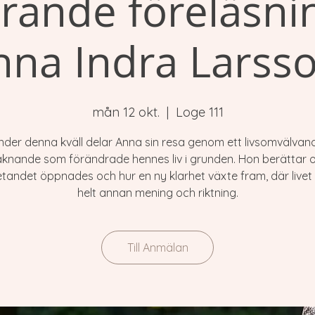
erande föreläsn
nna Indra Larsso
mån 12 okt.
  |  
Loge 111
nder denna kväll delar Anna sin resa genom ett livsomvälvan
knande som förändrade hennes liv i grunden. Hon berättar 
andet öppnades och hur en ny klarhet växte fram, där livet 
helt annan mening och riktning.
Till Anmälan