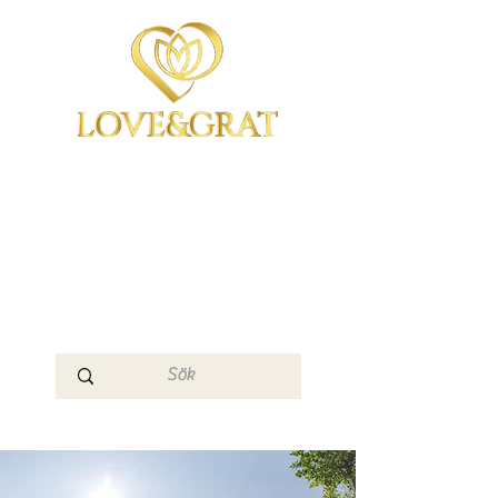
OmYoga i Arboga &
Kampen om det
Mänskliga
Medvetandet
Loge 111