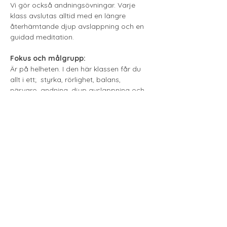
Vi gör också andningsövningar. Varje 
klass avslutas alltid med en längre 
återhämtande djup avslappning och en 
guidad meditation.
Fokus och målgrupp: 
Är på helheten. I den här klassen får du 
allt i ett;  styrka, rörlighet, balans, 
närvaro, andning, djup avslappning och 
meditation. 
Visa mer
Till Anmälan