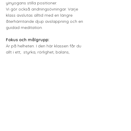
yinyogans stilla positioner. 
Vi gör också andningsövningar. Varje 
klass avslutas alltid med en längre 
återhämtande djup avslappning och en 
guidad meditation.
Fokus och målgrupp: 
Är på helheten. I den här klassen får du 
allt i ett;  styrka, rörlighet, balans, 
närvaro, andning, djup avslappning och 
meditation. 
Visa mer
Till Anmälan