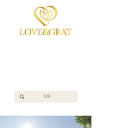
OmYoga i Arboga &
Kampen om det
Mänskliga
Medvetandet
Loge 111