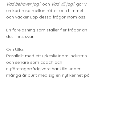
Vad behöver jag?
 och 
Vad vill jag?
 gör vi 
en kort resa mellan rötter och himmel 
och väcker upp dessa frågor inom oss.
En föreläsning som ställer fler frågor än 
det finns svar.
Om Ulla: 
Parallellt med ett yrkesliv inom industrin 
och senare som coach och 
nyföretagarrådgivare har Ulla under 
många år burit med sig en nyfikenhet på 
människans utveckling, livets mening och 
våra inre drivkrafter.
Pris 300 kr inkl. fika.
Visa mer
Till Anmälan