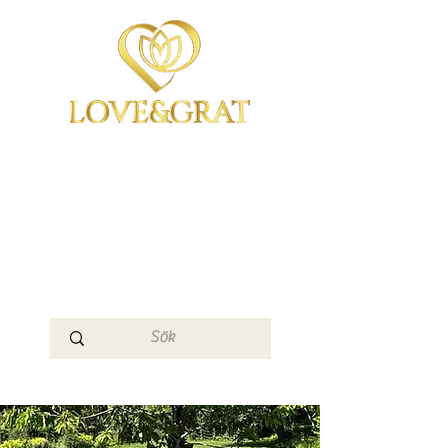
OmYoga i Arboga &
Kampen om det
Mänskliga
Medvetandet
Loge 111