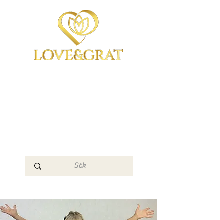
OmYoga i Arboga &
Kampen om det
Mänskliga
Medvetandet
Loge 111