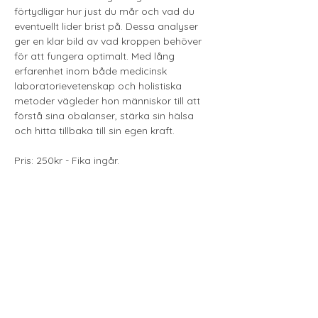
förtydligar hur just du mår och vad du 
eventuellt lider brist på. Dessa analyser 
ger en klar bild av vad kroppen behöver 
för att fungera optimalt. Med lång 
erfarenhet inom både medicinsk 
laboratorievetenskap och holistiska 
metoder vägleder hon människor till att 
förstå sina obalanser, stärka sin hälsa 
och hitta tillbaka till sin egen kraft.
Pris: 250kr - Fika ingår.
Din plats är bekräftad när betalningen är 
genomförd via Swish eller bankgiro.
Visa mer
Till Anmälan