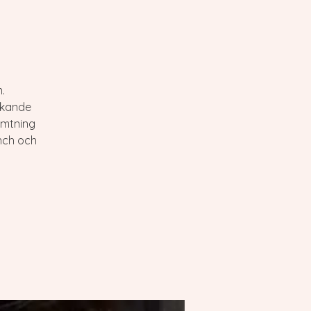
.
äkande
ämtning
unch och