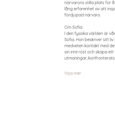
närvarons stilla plats fö
lång erfarenhet av att ins
fördjupad närvaro.
Om Sofia:
I den fysiska världen är vå
Sofia. Hon beskriver sitt l
medveten kontakt med det me
sin inre röst och skapa ett 
utmaningar, konfronterats
Visa mer