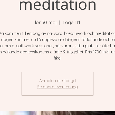
meditation
lör 30 maj
  |  
Loge 111
Välkommen till en dag av närvaro, breathwork och meditation
 dagen kommer du få uppleva andningens förlösande och l
genom breathwork sessioner, närvarons stilla plats för återh
 hållande gemenskapens glädje & trygghet. Pris 1700 inkl. l
fika.
Anmälan är stängd
Se andra evenemang