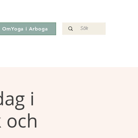
OmYoga i Arboga
ag i
k och