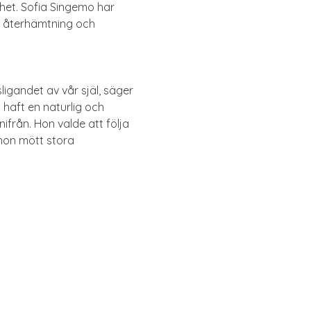
het. Sofia Singemo har 
e återhämtning och 
ligandet av vår själ, säger 
 haft en naturlig och 
ifrån. Hon valde att följa 
 hon mött stora 