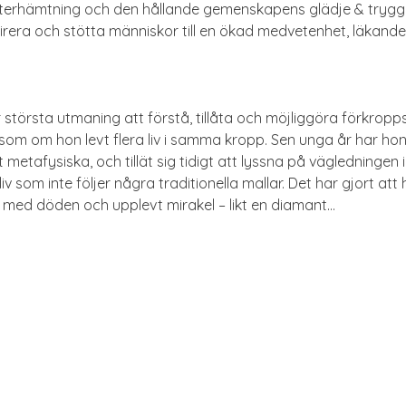
r återhämtning och den hållande gemenskapens glädje & trygg
pirera och stötta människor till en ökad medvetenhet, läkand
r största utmaning att förstå, tillåta och möjliggöra förkropps
iv som om hon levt flera liv i samma kropp. Sen unga år har hon
tafysiska, och tillät sig tidigt att lyssna på vägledningen in
liv som inte följer några traditionella mallar. Det har gjort att
 med döden och upplevt mirakel – likt en diamant…