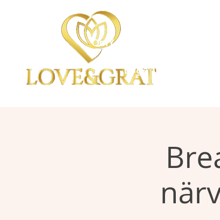
OmYoga i Arboga &
Kampen om det Mänskli
Loge 111
Bre
närv