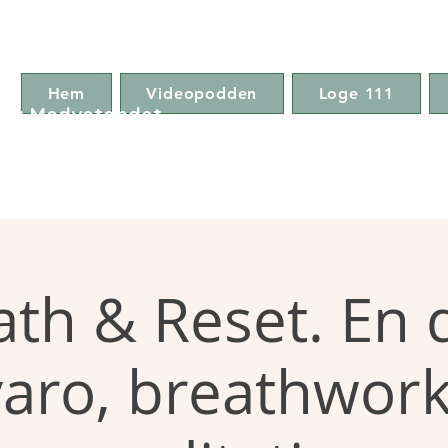
Hem
Videopodden
Loge 111
ga Medvetandet
ath & Reset. En d
aro, breathwor