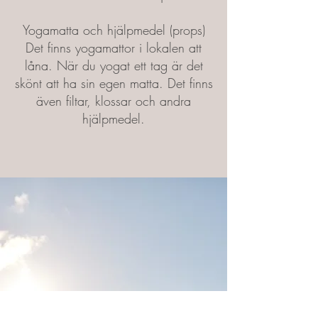
Yogamatta och hjälpmedel (props)
Det finns yogamattor i lokalen att
låna. När du yogat ett tag är det
skönt att ha sin egen matta. Det finns
även filtar, klossar och andra
hjälpmedel.