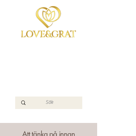
OmYoga i Arboga &
Kampen om det
Mänskliga
Medvetandet
Loge 111
Att tänka på innan