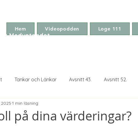
Hem
Videopodden
Loge 111
ga Medvetandet
t
Tankar och Länkar
Avsnitt 43.
Avsnitt 52.
. 2025
1 min läsning
Avsnitt 75.
Avsnitt 77.
oll på dina värderingar?