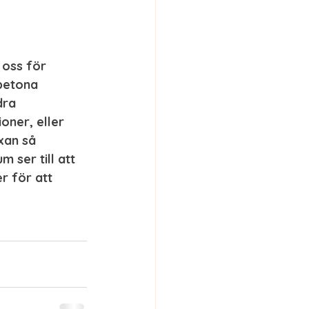
 oss för 
betona 
dra 
oner, eller 
xan så 
 ser till att 
r för att 