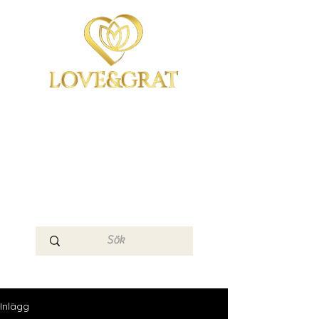
OmYoga i Arboga &
Kampen om det
Mänskliga
Medvetandet
Loge 111
Inlägg