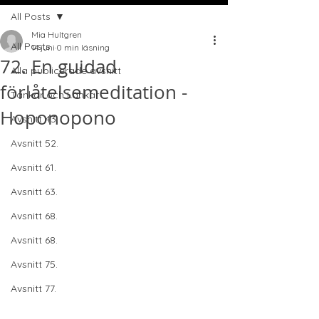
All Posts
Mia Hultgren
All Posts
14 juni
0 min läsning
72. En guidad
Alla publicerade avsnitt
förlåtelsemeditation -
Tankar och Länkar
Hoponopono
Avsnitt 43.
Avsnitt 52.
Avsnitt 61.
Avsnitt 63.
Avsnitt 68.
Avsnitt 68.
Avsnitt 75.
Avsnitt 77.