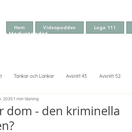
Hem
Videopodden
Loge 111
ga Medvetandet
t
Tankar och Länkar
Avsnitt 43.
Avsnitt 52.
n. 2025
1 min läsning
Avsnitt 75.
är dom - den kriminella
en?