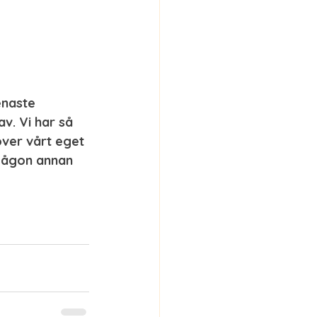
enaste 
v. Vi har så 
 över vårt eget 
 Någon annan 