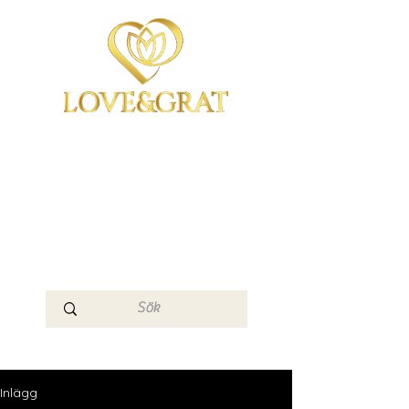
OmYoga i Arboga &
Kampen om det
Mänskliga
Medvetandet
Loge 111
Inlägg