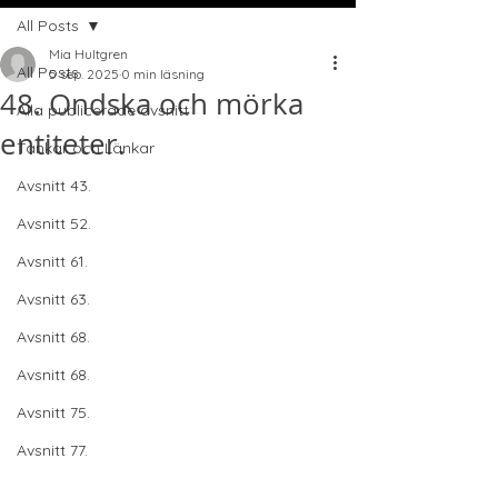
All Posts
Mia Hultgren
All Posts
5 sep. 2025
0 min läsning
48. Ondska och mörka
Alla publicerade avsnitt
entiteter.
Tankar och Länkar
Avsnitt 43.
Avsnitt 52.
Avsnitt 61.
Avsnitt 63.
Avsnitt 68.
Avsnitt 68.
Avsnitt 75.
Avsnitt 77.