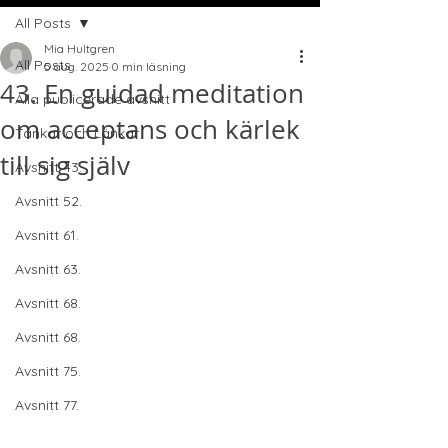
All Posts
Mia Hultgren
All Posts
5 aug. 2025
0 min läsning
43. En guidad meditation
Alla publicerade avsnitt
om acceptans och kärlek
Tankar och Länkar
till sig själv
Avsnitt 43.
Avsnitt 52.
Avsnitt 61.
Avsnitt 63.
Avsnitt 68.
Avsnitt 68.
Avsnitt 75.
Avsnitt 77.