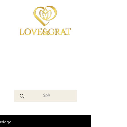
OmYoga i Arboga &
Kampen om det
Mänskliga
Medvetandet
Loge 111
Inlägg