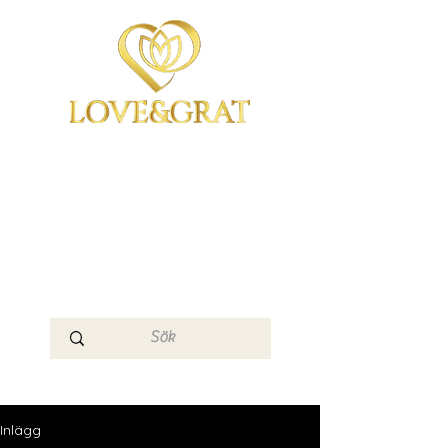
OmYoga i Arboga &
Kampen om det
Mänskliga
Medvetandet
Loge 111
Inlägg