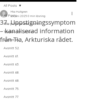
All Posts
Mia Hultgren
All Posts
23 juni 2025
0 min läsning
37. Uppstigningssymptom
Alla publicerade avsnitt
– kanaliserad information
Tankar och Länkar
från Tia, Arkturiska rådet.
Avsnitt 43.
Avsnitt 52.
Avsnitt 61.
Avsnitt 63.
Avsnitt 68.
Avsnitt 68.
Avsnitt 75.
Avsnitt 77.