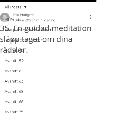
All Posts
Mia Hultgren
All Posts
10 juni 2025
1 min läsning
35. En guidad meditation -
Alla publicerade avsnitt
släpp taget om dina
Tankar och Länkar
rädslor.
Avsnitt 43.
Avsnitt 52.
Avsnitt 61.
Avsnitt 63.
Avsnitt 68.
Avsnitt 68.
Avsnitt 75.