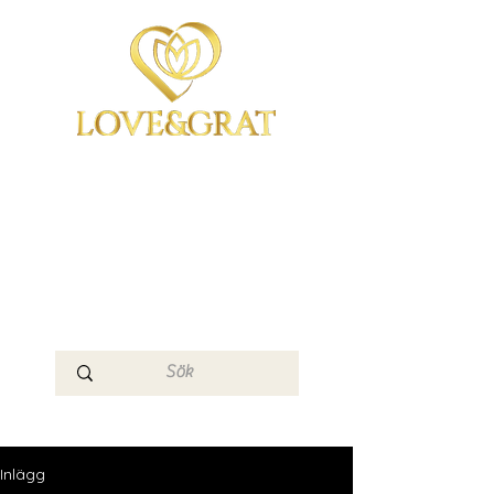
OmYoga i Arboga &
Kampen om det
Mänskliga
Medvetandet
Loge 111
Inlägg