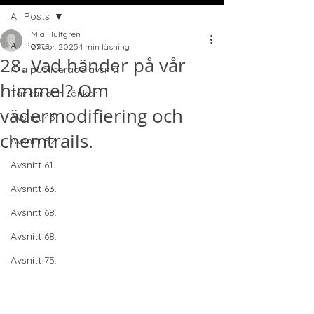
All Posts
Mia Hultgren
All Posts
27 apr. 2025
1 min läsning
28. Vad händer på vår
Alla publicerade avsnitt
himmel? Om
Tankar och Länkar
vädermodifiering och
Avsnitt 43.
chemtrails.
Avsnitt 52.
Avsnitt 61.
Avsnitt 63.
Avsnitt 68.
Avsnitt 68.
Avsnitt 75.