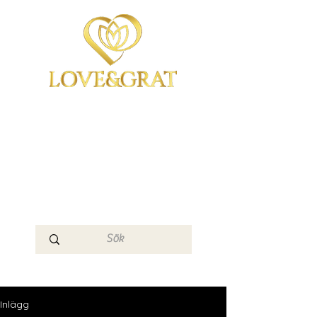
OmYoga i Arboga &
Kampen om det
Mänskliga
Medvetandet
Loge 111
Inlägg