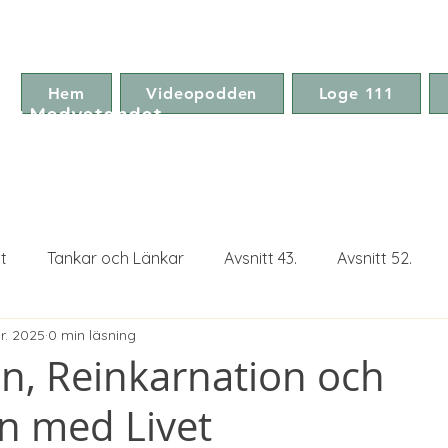
Hem
Videopodden
Loge 111
ga Medvetandet
t
Tankar och Länkar
Avsnitt 43.
Avsnitt 52.
r. 2025
0 min läsning
Avsnitt 75.
Avsnitt 77.
n, Reinkarnation och
n med Livet