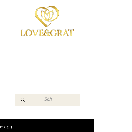
OmYoga i Arboga &
Kampen om det
Mänskliga
Medvetandet
Loge 111
Inlägg