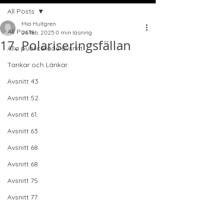
All Posts
Mia Hultgren
All Posts
26 feb. 2025
0 min läsning
17. Polariseringsfällan
Alla publicerade avsnitt
Tankar och Länkar
Avsnitt 43.
Avsnitt 52.
Avsnitt 61.
Avsnitt 63.
Avsnitt 68.
Avsnitt 68.
Avsnitt 75.
Avsnitt 77.