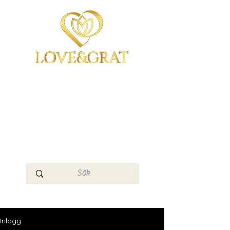
OmYoga i Arboga &
Kampen om det
Mänskliga
Medvetandet
Loge 111
Inlägg