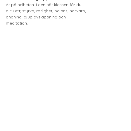
Är på helheten. I den här klassen får du 
allt i ett; styrka, rörlighet, balans, närvaro, 
andning, djup avslappning och 
meditation.
Visa mer
Till Anmälan
Love & Gratitude
loveandgratitudepodd@gmail.com