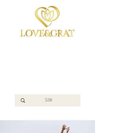
OmYoga i Arboga &
Kampen om det
Mänskliga
Medvetandet
Loge 111